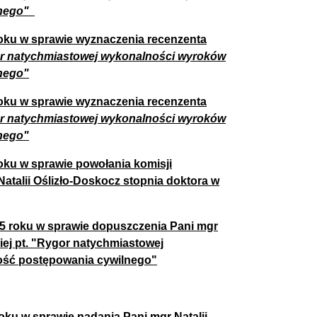
lnego"
roku w sprawie wyznaczenia recenzenta
r natychmiastowej wykonalności wyroków
nego"
roku w sprawie wyznaczenia recenzenta
r natychmiastowej wykonalności wyroków
nego"
oku w sprawie powołania komisji
talii Oślizło-Doskocz stopnia doktora w
5 roku w sprawie dopuszczenia Pani mgr
iej pt. "Rygor natychmiastowej
ość postępowania cywilnego"
ku w sprawie nadania Pani mgr Natalii