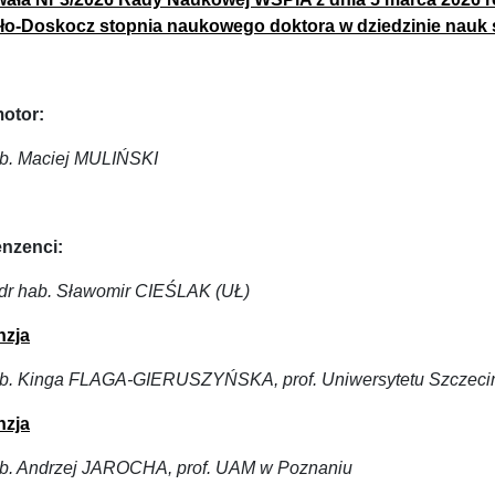
zło-Doskocz stopnia naukowego doktora w dziedzinie nauk 
otor:
ab. Maciej MULIŃSKI
nzenci:
. dr hab. Sławomir CIEŚLAK (UŁ)
nzja
ab. Kinga FLAGA-GIERUSZYŃSKA, prof. Uniwersytetu Szczeci
nzja
ab. Andrzej JAROCHA, prof. UAM w Poznaniu