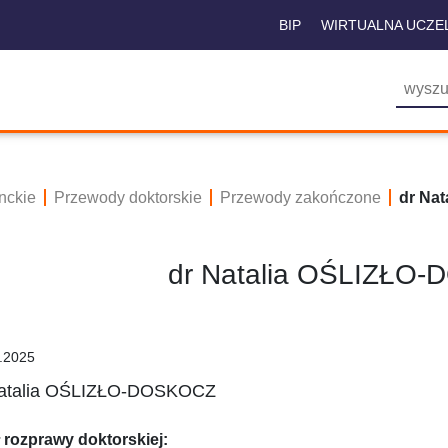
BIP
WIRTUALNA UCZE
nckie
Przewody doktorskie
Przewody zakończone
dr Na
dr Natalia OŚLIZŁO
.2025
Natalia OŚLIZŁO-DOSKOCZ
ł rozprawy doktorskiej: