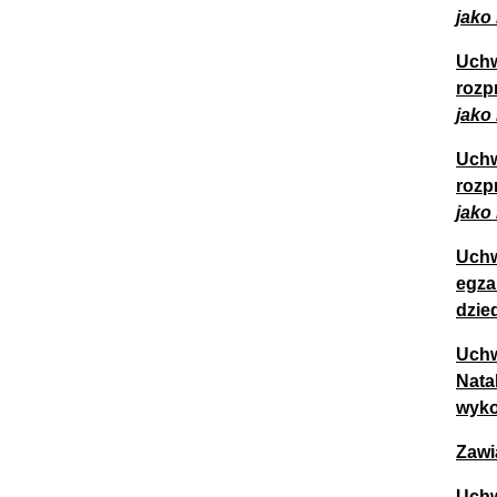
jako
Uchw
rozp
jako
Uchw
rozp
jako
Uchw
egza
dzie
Uchw
Nata
wyko
Zawi
Uchw