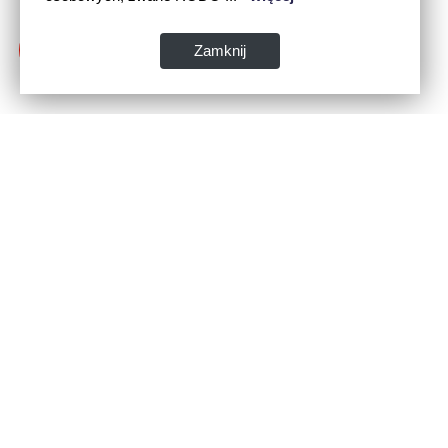
Zamknij
Dane kontaktowe:
WSPIA Rzeszowska Szkoła Wyższa
ul. Cegielniana 14 (boczna al. Rejtana)
35-310 Rzeszów
tel. 17 867 04 00
email:
sekretariat.r@wspia.eu