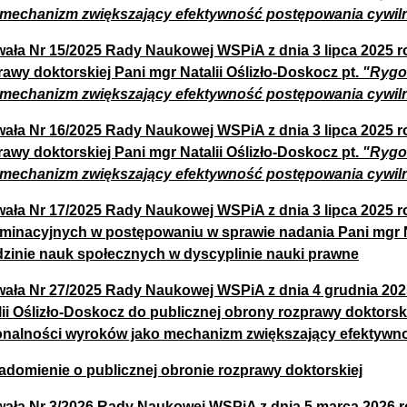
 mechanizm zwiększający efektywność postępowania cywi
ała Nr 15/2025 Rady Naukowej WSPiA z dnia 3 lipca 2025 
rawy doktorskiej Pani mgr Natalii Oślizło-Doskocz pt.
"Rygo
 mechanizm zwiększający efektywność postępowania cywil
ała Nr 16/2025 Rady Naukowej WSPiA z dnia 3 lipca 2025 
rawy doktorskiej Pani mgr Natalii Oślizło-Doskocz pt.
"Rygo
 mechanizm zwiększający efektywność postępowania cywil
ała Nr 17/2025 Rady Naukowej WSPiA z dnia 3 lipca 2025 r
minacyjnych w postępowaniu w sprawie nadania Pani mgr Na
dzinie nauk społecznych w dyscyplinie nauki prawne
ała Nr 27/2025 Rady Naukowej WSPiA z dnia 4 grudnia 202
lii Oślizło-Doskocz do publicznej obrony rozprawy doktorsk
nalności wyroków jako mechanizm zwiększający efektywn
adomienie o publicznej obronie rozprawy doktorskiej
ała Nr 3/2026 Rady Naukowej WSPiA z dnia 5 marca 2026 ro