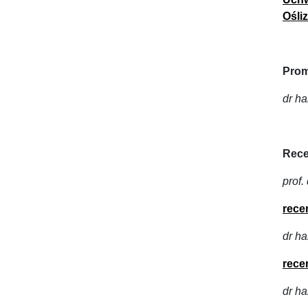
Ośli
Prom
d
r h
Rece
prof
rece
dr h
rece
dr h