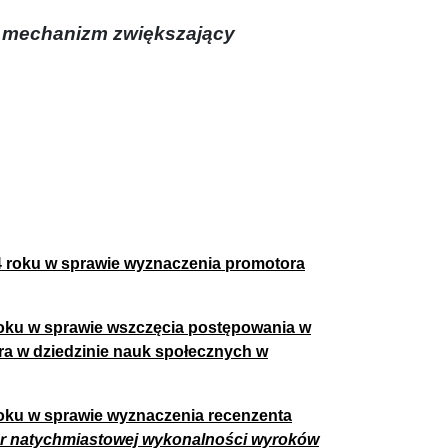
 mechanizm zwiększający
4 roku w sprawie wyznaczenia promotora
roku w sprawie wszczęcia postępowania w
ora w dziedzinie nauk społecznych w
roku w sprawie wyznaczenia recenzenta
r natychmiastowej wykonalności wyroków