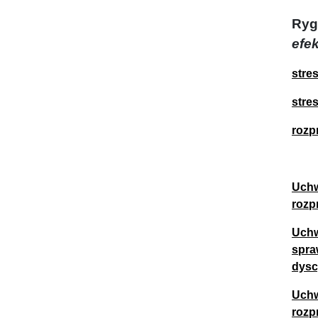
Ryg
efe
stre
stre
rozp
Uchw
rozp
Uchw
spra
dysc
Uchw
rozp