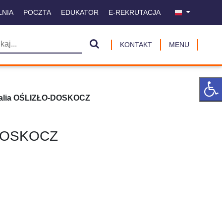
LNIA
POCZTA
EDUKATOR
E-REKRUTACJA
KONTAKT
MENU
talia OŚLIZŁO-DOSKOCZ
-DOSKOCZ