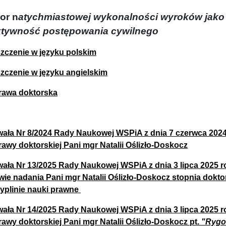
or n
atychmiastowej wykonalności wyroków jako
ktywność postępowania cywilnego
szczenie w języku polskim
szczenie w języku angielskim
rawa doktorska
ała Nr 8/2024 Rady Naukowej WSPiA z dnia 7 czerwca 202
rawy doktorskiej Pani mgr Natalii Oślizło-Doskocz
ała Nr 13/2025 Rady Naukowej WSPiA z dnia 3 lipca 2025 
wie nadania Pani mgr Natalii Oślizło-Doskocz stopnia dokt
yplinie nauki prawne
ała Nr 14/2025 Rady Naukowej WSPiA z dnia 3 lipca 2025 
rawy doktorskiej Pani mgr Natalii Oślizło-Doskocz pt.
"Rygo