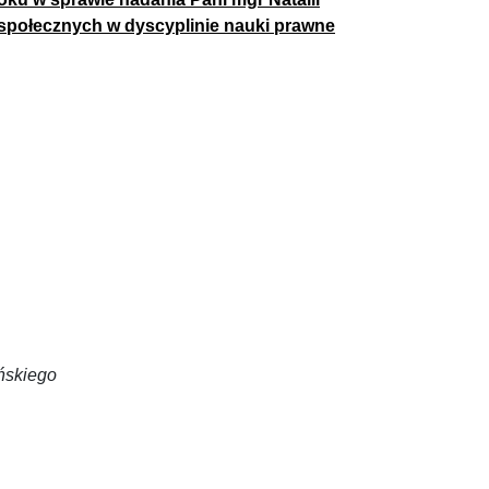
społecznych w dyscyplinie nauki prawne
ńskiego