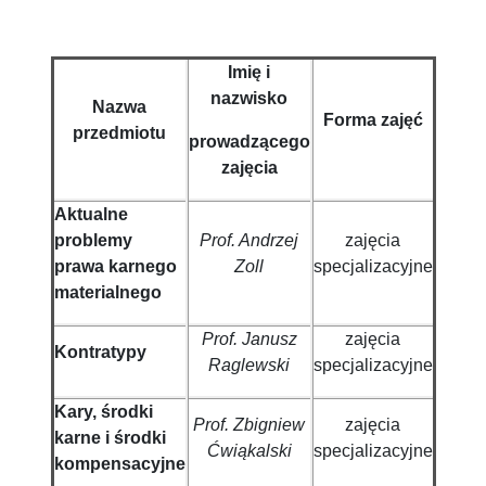
Imię i
nazwisko
Nazwa
Forma zajęć
przedmiotu
prowadzącego
zajęcia
Aktualne
problemy
Prof. Andrzej
zajęcia
prawa karnego
Zoll
specjalizacyjne
materialnego
Prof. Janusz
zajęcia
Kontratypy
Raglewski
specjalizacyjne
Kary, środki
Prof. Zbigniew
zajęcia
karne i środki
Ćwiąkalski
specjalizacyjne
kompensacyjne