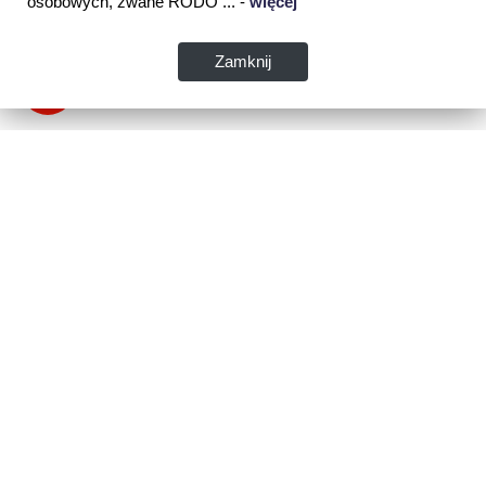
osobowych, zwane RODO ... -
więcej
Zamknij
Dane kontaktowe:
WSPIA Rzeszowska Szkoła Wyższa
ul. Cegielniana 14 (boczna al. Rejtana)
35-310 Rzeszów
tel. 17 867 04 00
email:
sekretariat.r@wspia.eu