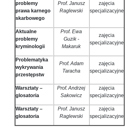
problemy
Prof. Janusz
zajęcia
prawa karnego
Raglewski
specjalizacyjne
skarbowego
Aktualne
Prof. Ewa
zajęcia
problemy
Guzik -
specjalizacyjne
kryminologii
Makaruk
Problematyka
Prof. Adam
zajęcia
wykrywania
Taracha
specjalizacyjne
przestępstw
Warsztaty –
Prof. Andrzej
zajęcia
glosatoria
Sakowicz
specjalizacyjne
Warsztaty –
Prof. Janusz
zajęcia
glosatoria
Raglewski
specjalizacyjne