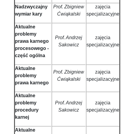
Nadzwyczajny
Prof. Zbigniew
zajęcia
wymiar kary
Ćwiąkalski
specjalizacyjne
Aktualne
problemy
Prof. Andrzej
zajęcia
prawa karnego
Sakowicz
specjalizacyjne
procesowego -
część ogólna
Aktualne
Prof. Zbigniew
zajęcia
problemy
Ćwiąkalski
specjalizacyjne
prawa karnego
Aktualne
problemy
Prof. Andrzej
zajęcia
procedury
Sakowicz
specjalizacyjne
karnej
Aktualne