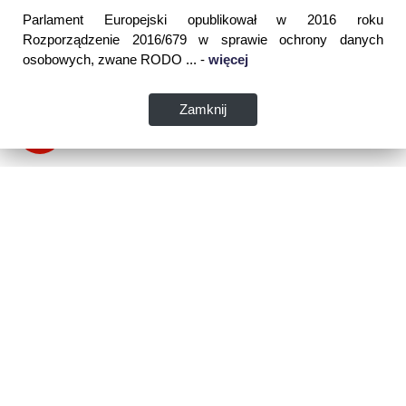
Parlament Europejski opublikował w 2016 roku
Rozporządzenie 2016/679 w sprawie ochrony danych
osobowych, zwane RODO ... -
więcej
Zamknij
Dane kontaktowe:
WSPIA Rzeszowska Szkoła Wyższa
ul. Cegielniana 14 (boczna al. Rejtana)
35-310 Rzeszów
tel. 17 867 04 00