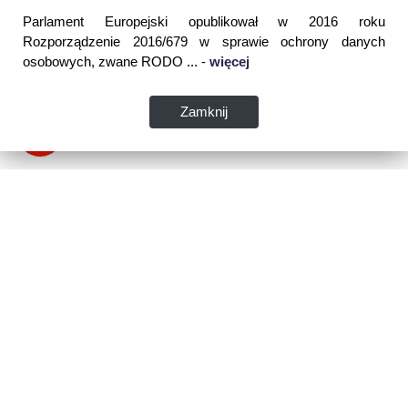
Parlament Europejski opublikował w 2016 roku
Rozporządzenie 2016/679 w sprawie ochrony danych
osobowych, zwane RODO ... -
więcej
Zamknij
Dane kontaktowe:
WSPIA Rzeszowska Szkoła Wyższa
ul. Cegielniana 14 (boczna al. Rejtana)
35-310 Rzeszów
tel. 17 867 04 00