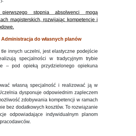
).
 pierwszego stopnia absolwenci mogą
ch magisterskich, rozwijając kompetencje i
odowe.
u Administracja do własnych planów
le innych uczelni, jest elastyczne podejście
ealizują specjalności w tradycyjnym trybie
ie – pod opieką przydzielonego opiekuna
wać własną specjalność i realizować ją w
i Uczelnia dysponuje odpowiednim zapleczem
 możliwość zdobywania kompetencji w ramach
śnie bez dodatkowych kosztów. To rozwiązanie
acje odpowiadające indywidualnym planom
 pracodawców.