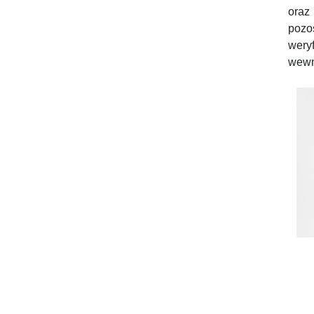
oraz
pozo
wery
wewn