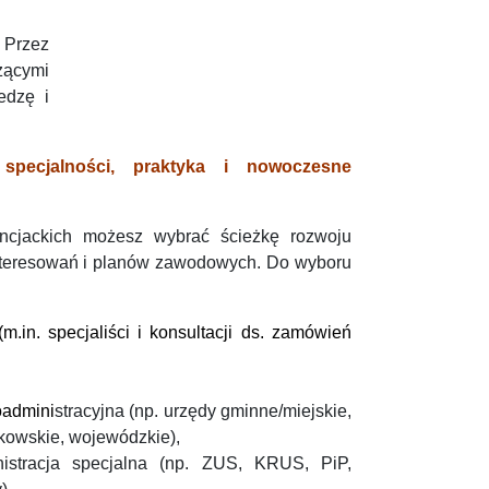
. Przez
zącymi
edzę i
 specjalności, praktyka i nowoczesne
encjackich możesz wybrać ścieżkę rozwoju
teresowań i planów zawodowych. Do wyboru
m.in. specjaliści i konsultacji ds. zamówień
oadmini
stracyjna (np. urzędy gminne/miejskie,
kowskie, wojewódzkie),
inistracja specjalna (np. ZUS, KRUS, PiP,