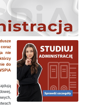
ndusze
 coraz
ja nie
którzy
nie do
WSPiA
ajdują
ądowej,
owych,
twach