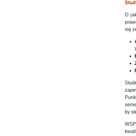
Stud
O ja
praw
się 
Stude
zape
Punk
seme
by st
WSPi
kwal