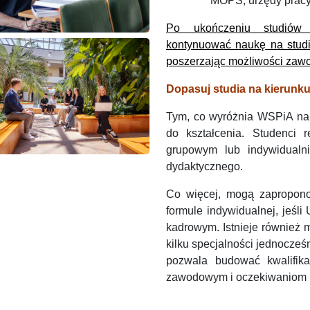
MOPS, urzędy pracy
Po ukończeniu studiów
kontynuować naukę na studia
poszerzając możliwości zaw
Dopasuj studia na kierunk
Tym, co wyróżnia WSPiA na t
do kształcenia. Studenci r
grupowym lub indywidualn
dydaktycznego.
Co więcej, mogą zapropono
formule indywidualnej, jeśl
kadrowym. Istnieje również
kilku specjalności jednocze
pozwala budować kwalifik
zawodowym i oczekiwaniom