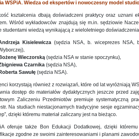
ia WSPiA. Wiedza od ekspertów i nowoczesny model studi
kość kształcenia dbają doświadczeni praktycy oraz uznani ek
em. Wśród wykładowców znajdują się m.in. sędziowie Naczel
ze studentami wiedzą wynikającą z wieloletniego doświadczenia
Andrzeja Kisielewicza
(sędzia NSA, b. wiceprezes NSA, b
Wyborczej),
Bożenę Wieczorską
(sędzia NSA w stanie spoczynku),
Zbigniewa Czarnika
(sędzia NSA),
Roberta Sawułę
(sędzia NSA).
nci korzystają również z rozwiązań, które od lat wyróżniają WS
wnia dostęp do materiałów dydaktycznych jeszcze przed zaj
towym Zaliczeniu Przedmiotów premiuje systematyczną pra
str. Na studiach niestacjonarnych tradycyjne sesje egzamina
ep”, dzięki któremu materiał zaliczany jest na bieżąco.
A oferuje także Bon Edukacji Dodatkowej, dzięki któremu
ifikacje zgodne ze swoimi zainteresowaniami i planami zawod