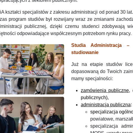
łpracujących z sektorem publicznym.
 kształci specjalistów z zakresu administracji od ponad 30 lat
czas program studiów był rozwijany wraz ze zmianami zachod
ministracji publicznej, dzięki czemu studenci zdobywają wi
jętności odpowiadające współczesnym potrzebom rynku pracy.
Studia Administracja –
studiowanie
Już na etapie studiów lic
dopasowaną do Twoich zain
mamy specjalności:
zamówienia publiczne
,
(
publicznych),
administracja publiczna
:
specjalizacja ogóln
powiatowe, marszał
specjalizacja adm