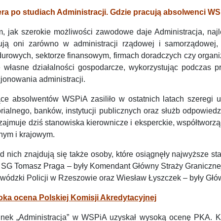
era po studiach Administracji. Gdzie pracują absolwenci W
m, jak szerokie możliwości zawodowe daje Administracja, naj
ują oni zarówno w administracji rządowej i samorządowej, 
urowych, sektorze finansowym, firmach doradczych czy organi
e własne działalności gospodarcze, wykorzystując podczas p
jonowania administracji.
ące absolwentów WSPiA zasiliło w ostatnich latach szeregi
torialnego, banków, instytucji publicznych oraz służb odpowie
zajmuje dziś stanowiska kierownicze i eksperckie, współtworzą
nym i krajowym.
 nich znajdują się także osoby, które osiągnęły najwyższe sta
. SG Tomasz Praga – były Komendant Główny Straży Granicznej
wódzki Policji w Rzeszowie oraz Wiesław Łyszczek – były Głów
ka ocena Polskiej Komisji Akredytacyjnej
unek „Administracja” w WSPiA uzyskał wysoką ocenę PKA. Kom