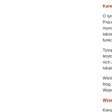
Kari
O ty
Prac
mund
takż
funkc
Tysi
tery
nich 
lokal
Wśród
bryg
Woje
Wyso
Kier