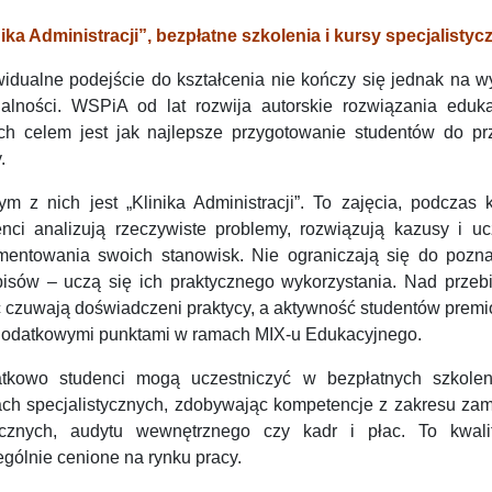
nika Administracji”, bezpłatne szkolenia i kursy specjalistyc
widualne podejście do kształcenia nie kończy się jednak na w
jalności. WSPiA od lat rozwija autorskie rozwiązania eduka
ych celem jest jak najlepsze przygotowanie studentów do prz
.
ym z nich jest „Klinika Administracji”. To zajęcia, podczas 
enci analizują rzeczywiste problemy, rozwiązują kazusy i uc
mentowania swoich stanowisk. Nie ograniczają się do pozn
pisów – uczą się ich praktycznego wykorzystania. Nad przeb
ć czuwają doświadczeni praktycy, a aktywność studentów prem
 dodatkowymi punktami w ramach MIX-u Edukacyjnego.
tkowo studenci mogą uczestniczyć w bezpłatnych szkolen
ach specjalistycznych, zdobywając kompetencje z zakresu za
icznych, audytu wewnętrznego czy kadr i płac. To kwalif
gólnie cenione na rynku pracy.