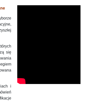
zne
yborze
cyjne,
yszłej
których
zą się
awania
iegiem
iowana
iach i
mówień
ikacje