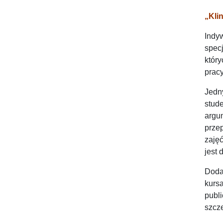
„Kli
Indy
spec
któr
pracy
Jedn
stud
argu
prze
zaję
jest
Doda
kurs
publ
szcze