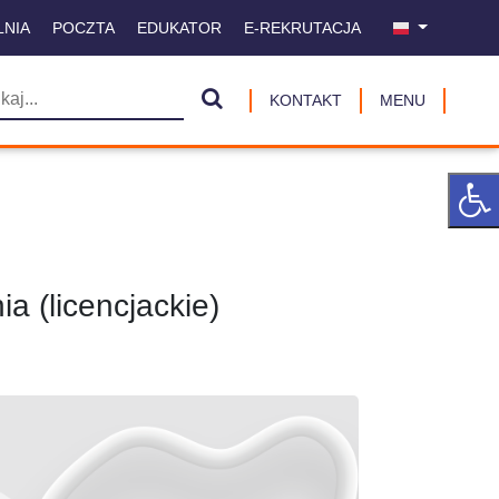
LNIA
POCZTA
EDUKATOR
E-REKRUTACJA
KONTAKT
MENU
ia (licencjackie)