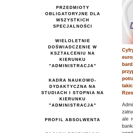
PRZEDMIOTY
OBLIGATORYJNE DLA
WSZYSTKICH
SPECJALNOŚCI
WIELOLETNIE
DOŚWIADCZENIE W
Cyfr
KSZTAŁCENIU NA
euro
KIERUNKU
bard
"ADMINISTRACJA"
przy
potr
KADRA NAUKOWO-
tak
DYDAKTYCZNA NA
STUDIACH I STOPNIA NA
Rzes
KIERUNKU
Admi
"ADMINISTRACJA"
zatru
ale 
PROFIL ABSOLWENTA
ban