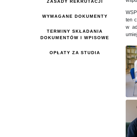
wspó
ZASADY REKRUTACJI
WSPiA
WYMAGANE DOKUMENTY
ten 
w ad
TERMINY SKŁADANIA
umie
DOKUMENTÓW I WPISOWE
OPŁATY ZA STUDIA