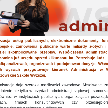
yzacja usług publicznych, elektroniczne dokumenty, fu
pejskie, zamówienia publiczne warte miliardy złotych i
ziej skomplikowane przepisy. Współczesna administrac
pomina już urzędu sprzed kilkunastu lat. Potrzebuje ludzi, 
afią analizować, organizować i podejmować decyzje. Właś
ich wyzwań przygotowuje kierunek Administracja w 
zowskiej Szkole Wyższej.
nistracja daje szerokie możliwości zawodowe. Absolwenci zn
dnienie nie tylko w urzędach administracji rządowej i samorz
również w instytucjach publicznych, organizacjach pozarząd
kach, firmach konsultingowych czy przedsiębiors