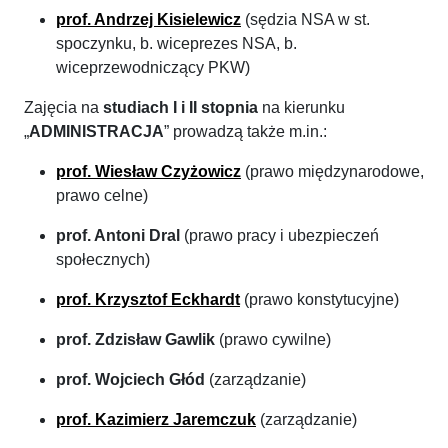
prof. Andrzej Kisielewicz
(sędzia NSA w st.
spoczynku, b. wiceprezes NSA, b.
wiceprzewodniczący PKW)
Zajęcia na
studiach I i II stopnia
na kierunku
„
ADMINISTRACJA
” prowadzą także m.in.:
prof. Wiesław Czyżowicz
(prawo międzynarodowe,
prawo celne)
prof. Antoni Dral
(prawo pracy i ubezpieczeń
społecznych)
prof. Krzysztof Eckhardt
(prawo konstytucyjne)
prof. Zdzisław Gawlik
(prawo cywilne)
prof. Wojciech Głód
(zarządzanie)
prof. Kazimierz Jaremczuk
(zarządzanie)