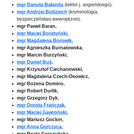
mgr Danuta Bałanda
(lektor j. angielskiego),
mgr Andrzej Bodzioch
(kryminologia,
bezpieczeństwo wewnętrzne),
mgr Paweł Baran,
mgr Maciej Boratyński
,
mgr Magdalena Borowik
,
mgr Agnieszka Burnatowska,
mgr Marcin Burzyński,
mgr Daniel Buś
,
mgr Krzysztof Ciechanowski,
mgr Magdalena Czech-Osowicz,
mgr Bożena Domino,
mgr Robert Durlik,
mgr Grzegorz Dyk,
mgr Dorota Frańczak
,
mgr Maciej Gawroński
,
mgr Mariusz Goclon,
mgr Anna Gorczyca
,
mgr Beata Gorczyńska,