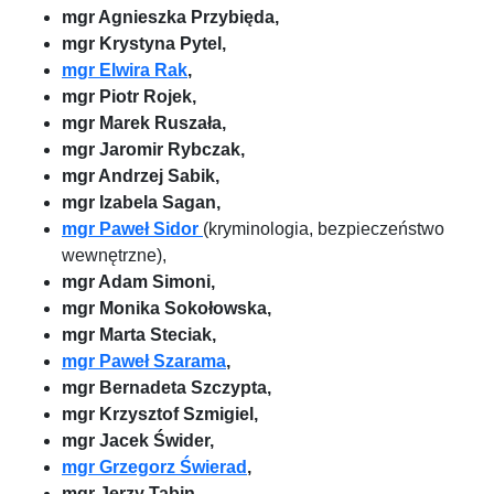
mgr Agnieszka Przybięda,
mgr Krystyna Pytel,
mgr Elwira Rak
,
mgr Piotr Rojek,
mgr Marek Ruszała,
mgr Jaromir Rybczak,
mgr Andrzej Sabik,
mgr Izabela Sagan,
mgr Paweł Sidor
(kryminologia, bezpieczeństwo
wewnętrzne),
mgr Adam Simoni,
mgr Monika Sokołowska,
mgr Marta Steciak,
mgr Paweł Szarama
,
mgr Bernadeta Szczypta,
mgr Krzysztof Szmigiel,
mgr Jacek Świder,
mgr Grzegorz Świerad
,
mgr Jerzy Tabin,