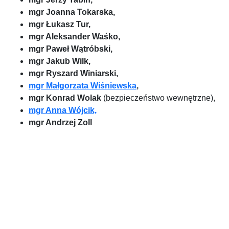
mgr Joanna Tokarska,
mgr Łukasz Tur,
mgr Aleksander Waśko,
mgr Paweł Wątróbski,
mgr Jakub Wilk,
mgr Ryszard Winiarski,
mgr Małgorzata Wiśniewska
,
mgr Konrad Wolak
(bezpieczeństwo wewnętrzne),
mgr Anna Wójcik,
mgr Andrzej Zoll