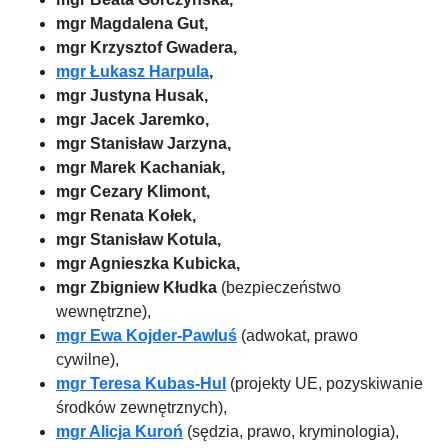
mgr Magdalena Gut,
mgr Krzysztof Gwadera,
mgr Łukasz Harpula
,
mgr Justyna Husak,
mgr Jacek Jaremko,
mgr Stanisław Jarzyna,
mgr Marek Kachaniak,
mgr Cezary Klimont,
mgr Renata Kołek,
mgr Stanisław Kotula,
mgr Agnieszka Kubicka,
mgr Zbigniew Kłudka
(bezpieczeństwo
wewnętrzne),
mgr Ewa Kojder-Pawluś
(adwokat, prawo
cywilne),
mgr Teresa Kubas-Hul
(projekty UE, pozyskiwanie
środków zewnętrznych),
mgr Alicja Kuroń
(sędzia, prawo, kryminologia),