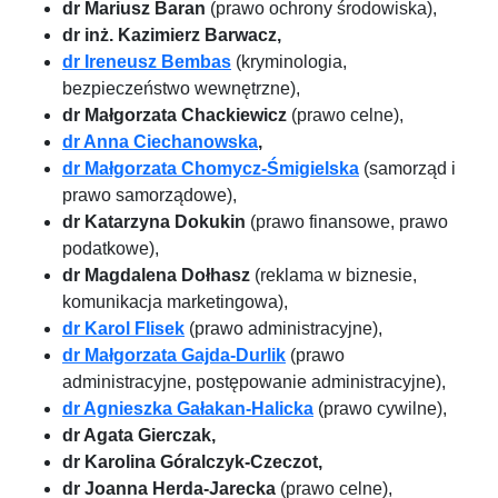
dr Mariusz Baran
(prawo ochrony środowiska),
dr inż. Kazimierz Barwacz,
dr Ireneusz Bembas
(kryminologia,
bezpieczeństwo wewnętrzne),
dr Małgorzata Chackiewicz
(prawo celne),
dr Anna Ciechanowska
,
dr Małgorzata Chomycz-Śmigielska
(samorząd i
prawo samorządowe),
dr Katarzyna Dokukin
(prawo finansowe, prawo
podatkowe),
dr Magdalena Dołhasz
(reklama w biznesie,
komunikacja marketingowa),
dr Karol Flisek
(prawo administracyjne),
dr Małgorzata Gajda-Durlik
(prawo
administracyjne, postępowanie administracyjne),
dr Agnieszka Gałakan-Halicka
(prawo cywilne),
dr Agata Gierczak,
dr Karolina Góralczyk-Czeczot,
dr Joanna Herda-Jarecka
(prawo celne),