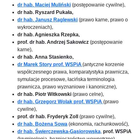
dr hab. Maciej Muliński
(postępowanie cywilne),
dr hab. Ryszard Pukała,
dr hab. Janusz Raglewski
(prawo karne, prawo o
wykroczeniach),
dr hab. Agnieszka Rzepka,
prof. dr hab. Andrzej Sakowicz
(postępowanie
karne),
dr hab. Anna Stasienko,
dr Marek Story prof. WSPiA
(antyczne korzenie
współczesnego prawa, komparatystyka prawnicza,
symulacje procesowe, łacińska terminologia
prawnicza, prawo wyznaniowe i kanoniczne),
dr hab. Piotr Witkowski
(prawo celne),
dr hab. Grzegorz Wolak prof. WSPiA
(prawo
cywilne),
prof. dr hab. Fryderyk Zoll
(prawo cywilne),
dr hab. Bożena Sowa
(ekonomia, rachunkowość),
dr hab. Świerczewska-Gąsiorowska
,
prof. WSPiA
(kryminologia, bezpieczeństwo wewnętrzne),