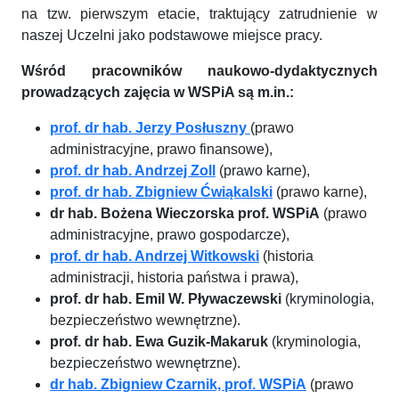
na tzw. pierwszym etacie, traktujący zatrudnienie w
naszej Uczelni jako podstawowe miejsce pracy.
Wśród pracowników naukowo-dydaktycznych
prowadzących zajęcia w WSPiA są m.in.:
prof. dr hab. Jerzy Posłuszny
(prawo
administracyjne, prawo finansowe),
prof. dr hab. Andrzej Zoll
(prawo karne),
prof. dr hab. Zbigniew Ćwiąkalski
(prawo karne),
dr hab. Bożena Wieczorska prof. WSPiA
(prawo
administracyjne, prawo gospodarcze),
prof. dr hab. Andrzej Witkowski
(historia
administracji, historia państwa i prawa),
prof. dr hab. Emil W. Pływaczewski
(kryminologia,
bezpieczeństwo wewnętrzne).
prof. dr hab. Ewa Guzik-Makaruk
(kryminologia,
bezpieczeństwo wewnętrzne).
dr hab. Zbigniew Czarnik, prof. WSPiA
(prawo