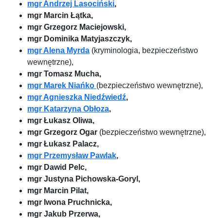
mgr Andrzej Lasociński
,
mgr Marcin Łątka,
mgr Grzegorz Maciejowski,
mgr Dominika Matyjaszczyk,
mgr Alena Myrda
(kryminologia, bezpieczeństwo
wewnętrzne),
mgr Tomasz Mucha,
mgr Marek Niańko
(bezpieczeństwo wewnętrzne),
mgr Agnieszka Niedźwiedź
,
mgr Katarzyna Obłoza
,
mgr Łukasz Oliwa,
mgr Grzegorz Ogar
(bezpieczeństwo wewnętrzne),
mgr Łukasz Palacz,
mgr Przemysław Pawlak
,
mgr Dawid Pelc,
mgr Justyna Pichowska-Goryl,
mgr Marcin Pilat,
mgr Iwona Pruchnicka,
mgr Jakub Przerwa,