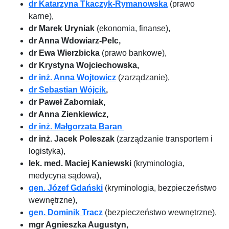
dr Katarzyna Tkaczyk-Rymanowska
(prawo
karne),
dr Marek Uryniak
(ekonomia, finanse),
dr Anna Wdowiarz-Pelc,
dr Ewa Wierzbicka
(prawo bankowe),
dr Krystyna Wojciechowska,
dr inż. Anna Wojtowicz
(zarządzanie),
dr Sebastian Wójcik
,
dr Paweł Zaborniak,
dr Anna Zienkiewicz,
dr inż. Małgorzata Baran
dr inż. Jacek Poleszak
(zarządzanie transportem i
logistyka),
lek. med. Maciej Kaniewski
(kryminologia,
medycyna sądowa),
gen. Józef Gdański
(kryminologia, bezpieczeństwo
wewnętrzne),
gen. Dominik Tracz
(bezpieczeństwo wewnętrzne),
mgr Agnieszka Augustyn,